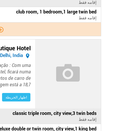
في
إقامه فقط
الفندق
الدفع
club room, 1 bedroom,1 large twin bed
في
إقامه فقط
الفندق
utique Hotel
New Delhi, India
zação : Com uma
el, ficará numa
utos de carro de
gem está a 18,7…
اظهار الخريطة
الدفع
classic triple room, city view,3 twin beds
في
إقامه فقط
الفندق
الدفع
eluxe double or twin room, city view,1 king bed