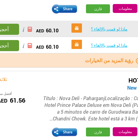
معلومات
قارن
ماذا لو قمت بالإلغاء ؟
أحجز
60.10
AED
ماذا لو قمت بالإلغاء ؟
أحجز
60.10
AED
رؤية المزيد من الخيارات
ثلاث
HO
أفضل سع
Título : Nova Deli - PaharganjLocalização : 
61.56
AED
Hotel Prince Palace Deluxe em Nova Deli (Pa
a 5 minutos de carro de Gurudwara Ba
Chandni Chowk. Este hotel está a 3 km (
معلومات
قارن