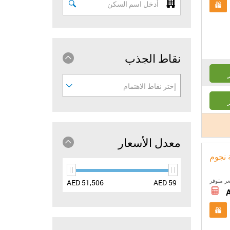
اسم
السكن
نقاط الجذب
إختر نقاط الاهتمام
معدل الأسعار
ة نجوم
ر متوفر
max
min
AED
51,506
AED
59
price
price