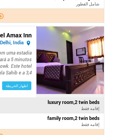
في
شامل الفطور
الفندق
el Amax Inn
New Delhi, India
Com uma estadia
ará a 5 minutos
owk. Este hotel
a Sahib e a 3,4…
اظهار الخريطة
الدفع
luxury room,2 twin beds
في
إقامه فقط
الفندق
الدفع
family room,2 twin beds
في
إقامه فقط
الفندق