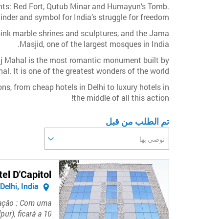
ments: Red Fort, Qutub Minar and Humayun’s Tomb.
der and symbol for India’s struggle for freedom.
ink marble shrines and sculptures, and the Jama
Masjid, one of the largest mosques in India.
 Taj Mahal is the most romantic monument built by
. It is one of the greatest wonders of the world.
ns, from cheap hotels in Delhi to luxury hotels in
the middle of all this action!
تم الطلب من قبل
نوصي بها
el D'Capitol
New Delhi, India
zação : Com uma
ur), ficará a 10