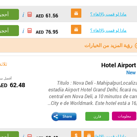
ماذا لو قمت بالإلغاء ؟
أحجز
61.56
AED
ماذا لو قمت بالإلغاء ؟
أحجز
76.95
AED
رؤية المزيد من الخيارات
ثلاث
Hotel Airport
أفضل سع
Título : Nova Deli - MahipalpurLocali
62.48
AED
estadia Airport Hotel Grand Delhi, ficará 
central em Nova Deli, a 10 minutos de car
City e de Worldmark. Este hotel está a 16,
معلومات
قارن
ماذا لو قمت بالإلغاء ؟
أحجز