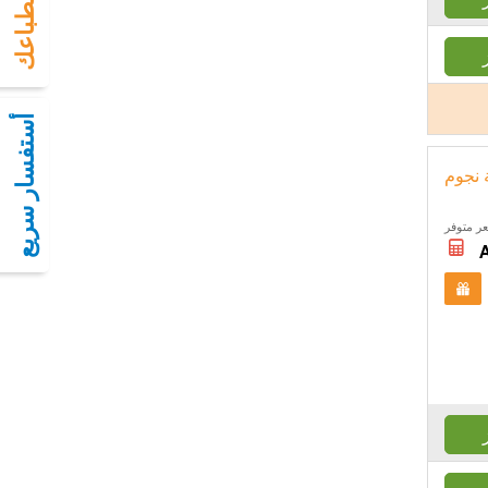
سجل انطباعك
أستفسار سريع
ة نجوم
ر متوفر