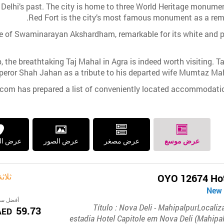
ld Delhi’s past. The city is home to three World Heritage monu
Red Fort is the city’s most famous monument as a remin
le of Swaminarayan Akshardham, remarkable for its white and p
ip, the breathtaking Taj Mahal in Agra is indeed worth visiting.
eror Shah Jahan as a tribute to his departed wife Mumtaz Mahal
el.com has prepared a list of conveniently located accommodatio
عرض موسع
عرض مصغر
عرض الصور
عرض ال
ثلاث
OYO 12674 Hot
أفضل سع
Título : Nova Deli - MahipalpurLocali
59.73
AED
estadia Hotel Capitole em Nova Deli (Mahipalp