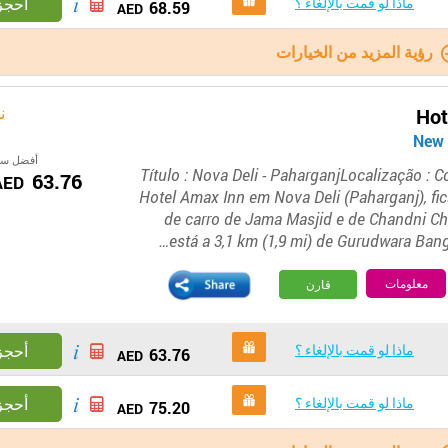
ماذا لو قمت بالإلغاء ؟
أحجز
68.59
AED
رؤية المزيد من الخيارات
ن
Hot
أفضل سع
Título : Nova Deli - PaharganjLocalização : 
63.76
AED
Hotel Amax Inn em Nova Deli (Paharganj), fic
de carro de Jama Masjid e de Chandni Ch
está a 3,1 km (1,9 mi) de Gurudwara Bangl
معلومات
قارن
ماذا لو قمت بالإلغاء ؟
أحجز
63.76
AED
ماذا لو قمت بالإلغاء ؟
أحجز
75.20
AED