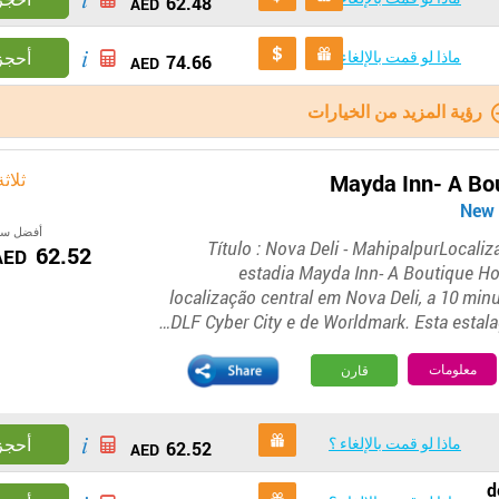
62.48
AED
ماذا لو قمت بالإلغاء ؟
أحجز
74.66
AED
رؤية المزيد من الخيارات
ثلاث
Mayda Inn- A Bo
أفضل سع
Título : Nova Deli - MahipalpurLocali
62.52
AED
estadia Mayda Inn- A Boutique Hot
localização central em Nova Deli, a 10 min
DLF Cyber City e de Worldmark. Esta estala
معلومات
قارن
ماذا لو قمت بالإلغاء ؟
أحجز
62.52
AED
d