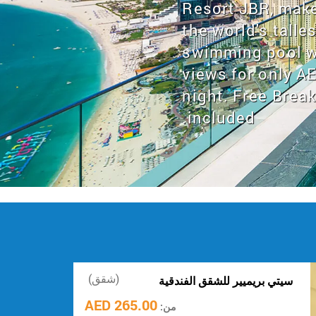
Dubai is a gatew
Middle East's m
city.
(شقق)
سيتي بريميير للشقق الفندقية
265.00 AED
من: