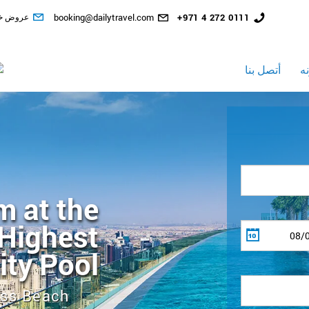
رقم
البريد
احدث ال
+971 4 272 0111
booking@dailytravel.com
عروض خ
الهاتف
الإلكتروني
الأرضي
ه
أتصل بنا
Welcome to
el Dubai
d at #1
ad, The H