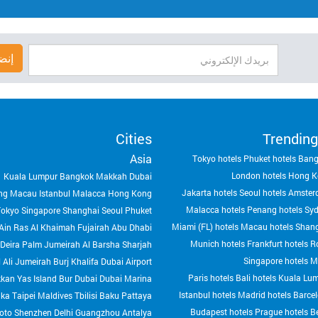
إنض
Cities
Trending
Asia
Tokyo hotels
Phuket hotels
Bang
London hotels
Hong K
Kuala Lumpur
Bangkok
Makkah
Dubai
Jakarta hotels
Seoul hotels
Amster
ng
Macau
Istanbul
Malacca
Hong Kong
Malacca hotels
Penang hotels
Syd
Tokyo
Singapore
Shanghai
Seoul
Phuket
Miami (FL) hotels
Macau hotels
Shang
Ain
Ras Al Khaimah
Fujairah
Abu Dhabi
Munich hotels
Frankfurt hotels
R
Deira
Palm Jumeirah
Al Barsha
Sharjah
Singapore hotels
M
 Ali
Jumeirah
Burj Khalifa
Dubai Airport
Paris hotels
Bali hotels
Kuala Lum
kkan
Yas Island
Bur Dubai
Dubai Marina
Istanbul hotels
Madrid hotels
Barcel
aka
Taipei
Maldives
Tbilisi
Baku
Pattaya
Budapest hotels
Prague hotels
Be
oto
Shenzhen
Delhi
Guangzhou
Antalya