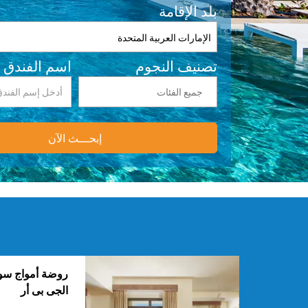
بلد الإقامة
الإمارات العربية المتحدة
تصنيف النجوم
اسم الفندق
إبحـــث الآن
روضة أمواج س
الجى بى أر‎