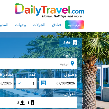
(current)
الرئيسية
فنادق
الجولات
وجهات
المدون
فنادق
الوجهة
وصول
عدد
مغادرة
الليــالي
1
الغرف
2
1