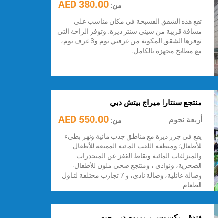
380.00 AED
من:
تقع هذه الشقق الفسيحة في مكان مناسب على
مسافة قريبة من سيتي سنتر ديرة، وتوفر الراحة التي
توفرها الشقق المكونة من غرفتي نوم و3 غرف نوم،
مع مطابخ مجهزة بالكامل.
منتجع سنتارا ميراج بيتش دبي
550.00 AED
أربعة نجوم
من:
يقع في جزر ديرة مع مناطق جذب مائية ونهر بطيء
للأطفال؛ ومنطقة اللعب المائية الممتعة للأطفال
والمنزلقات المائية ونقاط القفز عن المنحدرات
الصخرية، ونوادي ، ومنتجع صحي ملون للأطفال،
وصالة عائلية، وصالة نادي، و 7 تجارب مختلفة لتناول
الطعام.
فندق ريكسوس بريميوم دبي جيه