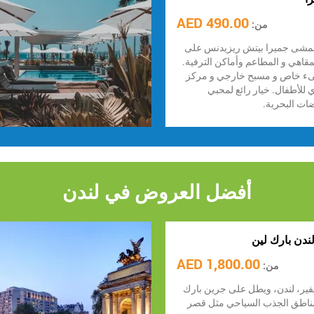
490.00 AED
من:
ممشى جميرا بيتش ريزيدنس على
قاهي و المطاعم وأماكن الترفية.
ء خاص و مسبح خارجي و مركز
دي للأطفال. خيار رائع لمحبي
ات البحرية.
أفضل العروض في لندن
ندن بارك لين
1,800.00 AED
من:
فير، لندن، ويطل على جرين بارك
مناطق الجذب السياحي مثل قصر