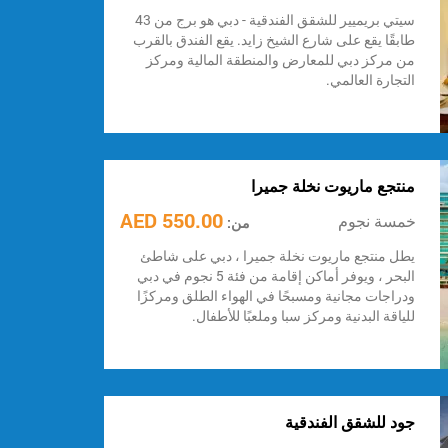
سيتي بريميير للشقق الفندقية - دبي هو برج من 43
طابقًا يقع على شارع الشيخ زايد. يقع الفندق بالقرب
من مركز دبي للمعارض والمنطقة المالية ومركز
التجارة العالمي.
منتجع ماريوت نخلة جميرا
550.00 AED
خمسة نجوم
من:
يطل منتجع ماريوت نخلة جميرا ، دبي على شاطئ
البحر ، ويوفر أماكن إقامة من فئة 5 نجوم في دبي
ودراجات مجانية ومسبحًا في الهواء الطلق ومركزًا
للياقة البدنية ومركز سبا وملعبًا للأطفال.
جود للشقق الفندقية