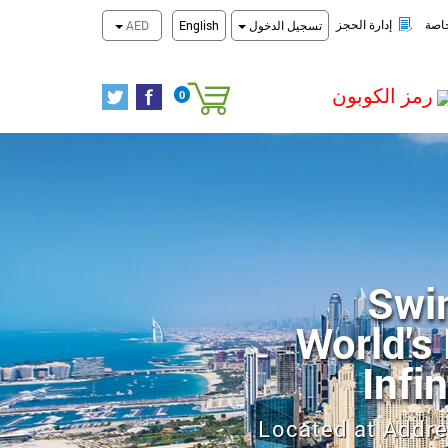
عروض المخفضة
تحقق من الحجز
اصة
إدارة الحجز
تسجيل الدخول
English
AED
رمز الكوبون
0
سلة التسوق
The H Hot
Perfectly situate
Sheikh Zayed Ro