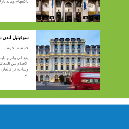
باكنغهام وهايد بار
سوفيتيل لندن 
خمسة نجوم
يقع في واترلو بل
الأقدام من المعال
وساحة ترافالغار،
إند