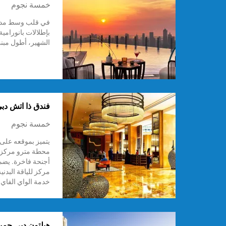
خمسة نجوم
في قلب وسط مدين
بإطلالات بانورامي
الشهير، أطول مبنى
فندق ذا اتش دب
خمسة نجوم
يتميز بموقعه على
محطة مترو مركز ا
أجنحة فاخرة. يضم
مركز للياقة البدن
خدمة الواي الفاي ا
هيلتون دبي جمير