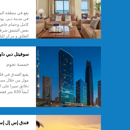
يقع في منطقة ال
في مدينة دبي. يو
كامل وحمام خاص
بعض الشقق شرفة.
الطلق و مركز لليا
للسيارات.
سوفيتل دبي داو
خمسة نجوم
يقبع الفندق في ق
دقائق سيرا على ال
أيضاً 630 متر فقط عن برج خليفة.
فندق إس إل إس