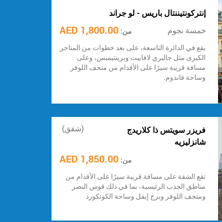
إنتركونتيننتال باريس - لو جراند
1,800.00 AED
خمسة نجوم
من:
يقع في الدائرة التاسعة، على بعد خطوات من المتاجر
الكبرى مثل جاليري لافاييت وبرينتيمبس، وعلى
مسافة قريبة سيرًا على الأقدام من متحف اللوفر
وساحة فاندوم.
(شقق)
فريزر سويتس ذا كلاريدج
شانزليزيه
1,850.00 AED
من:
تقع الشقة على مسافة قريبة سيرًا على الأقدام من
مناطق الجذب الرئيسية، بما في ذلك قوس النصر
ومتحف اللوفر وبرج إيفل وساحة الكونكورد