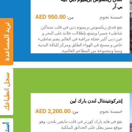
بي آر
950.00 AED
خمسة نجوم
من:
تريد المساعدة
يقع فندق ريكسوس بريميوم دبي في قلب مساكن
شاطىء جميرا ويتمتع بإطلالات خلابة على البحر و
عين دبي أكبر عجلة مراقبة في العالم, يضم شاطىء
خاص و مسبح في الهواء الطلق ومركز للياقة البدنية
وسبا ومجموعة من المطاعم العالمية.
سجل انطباعك
إنتركونتيننتال لندن بارك لين
2,200.00 AED
خمسة نجوم
من:
يقع في هايد بارك كورنر في قلب مايفير بلندن، وهو
موقع مميز يطل على الحدائق الملكية