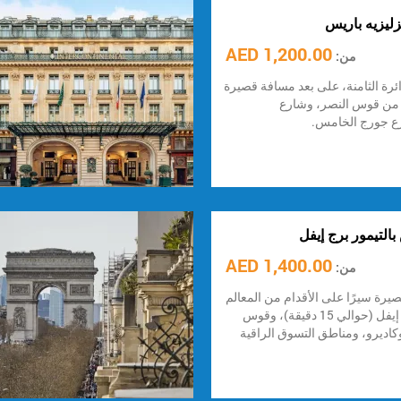
زليزيه باريس
1,200.00 AED
من:
ائرة الثامنة، على بعد مسافة قصيرة
م من قوس النصر، وشارع
رع جورج الخامس.
التيمور برج إيفل
1,400.00 AED
من:
رة سيرًا على الأقدام من المعالم
الرئيسية مثل برج إيفل (حوالي 15 دقيقة)، وقوس
كاديرو، ومناطق التسوق الراقية