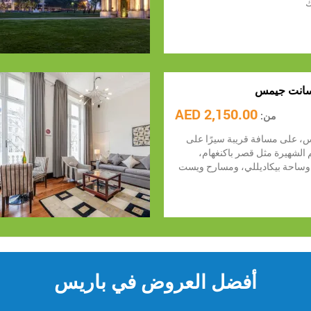
ك
سانت جيمس
2,150.00 AED
من:
يس، على مسافة قريبة سيرًا على
م الشهيرة مثل قصر باكنغهام،
 وساحة بيكاديللي، ومسارح ويست
أفضل العروض في باريس