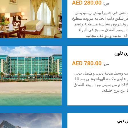
280.00 AED
من:
ممشى في جميرا بيتش ريسيدينس
فر شقق ذاتية الخدمة مزودة بمطبخ
 وتلفزيون بشاشة مسطحة وتضم
 يضم الفندق مسبح في الهواء
قة البدنية و مواقف مجانية
ن تاون
780.00 AED
من:
لب وسط مدينة دبي، ومتصل بدبي
مول من خلال ممر علوي مكيفة الهواء وعلى بعد 10
أقدام من سيتي ووك. يبعد الفندق
 دبي