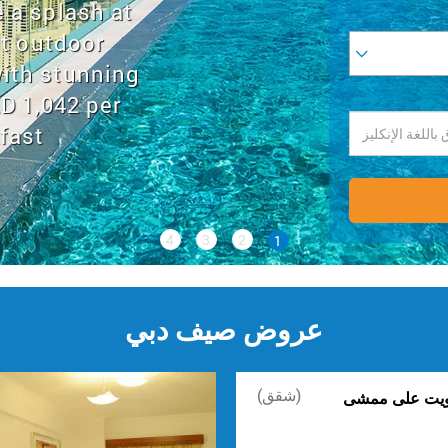
ay to the
ost dynamic
عروض صيف دبي
(شقق)
ويت على ممشى