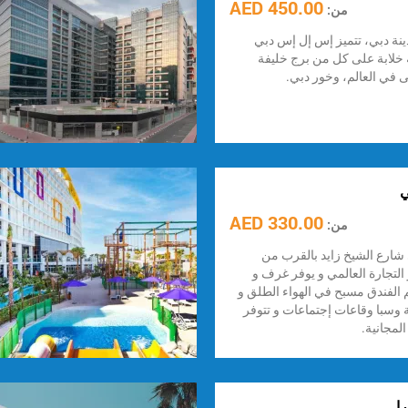
450.00 AED
من:
ة دبي، تتميز إس إل إس دبي
ة خلابة على كل من برج خليفة
 في العالم، وخور دبي.
ي
330.00 AED
من:
 شارع الشيخ زايد بالقرب من
لتجارة العالمي و يوفر غرف و
 الفندق مسبح في الهواء الطلق و
ية وسبا وقاعات إجتماعات و تتوفر
لمجانية.
ا