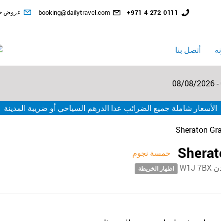
رقم
البريد
احدث ال
+971 4 272 0111
booking@dailytravel.com
عروض خ
الهاتف
الإلكتروني
الأرضي
ه
أتصل بنا
08/08/2026 -
الأسعار شاملة جميع الضرائب عدا الدرهم السياحي أو ضريبة المدينة
Sheraton Gr
Sherat
خمسة نجوم
اظهار الخريطة