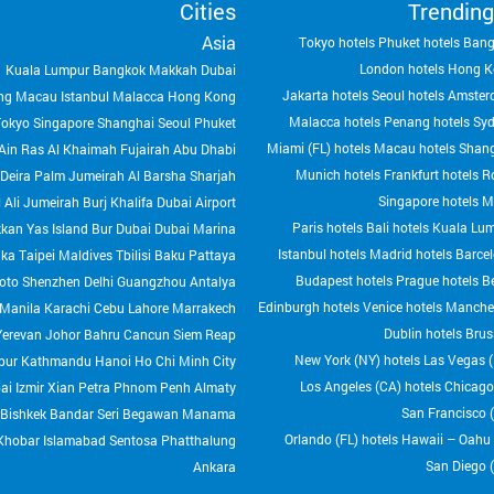
Cities
Trending
Asia
Tokyo hotels
Phuket hotels
Bang
London hotels
Hong K
Kuala Lumpur
Bangkok
Makkah
Dubai
Jakarta hotels
Seoul hotels
Amster
ng
Macau
Istanbul
Malacca
Hong Kong
Malacca hotels
Penang hotels
Syd
Tokyo
Singapore
Shanghai
Seoul
Phuket
Miami (FL) hotels
Macau hotels
Shang
Ain
Ras Al Khaimah
Fujairah
Abu Dhabi
Munich hotels
Frankfurt hotels
R
Deira
Palm Jumeirah
Al Barsha
Sharjah
Singapore hotels
M
 Ali
Jumeirah
Burj Khalifa
Dubai Airport
Paris hotels
Bali hotels
Kuala Lum
kkan
Yas Island
Bur Dubai
Dubai Marina
Istanbul hotels
Madrid hotels
Barcel
aka
Taipei
Maldives
Tbilisi
Baku
Pattaya
Budapest hotels
Prague hotels
Be
oto
Shenzhen
Delhi
Guangzhou
Antalya
Edinburgh hotels
Venice hotels
Manches
Manila
Karachi
Cebu
Lahore
Marrakech
Dublin hotels
Brus
Yerevan
Johor Bahru
Cancun
Siem Reap
New York (NY) hotels
Las Vegas (
pur
Kathmandu
Hanoi
Ho Chi Minh City
Los Angeles (CA) hotels
Chicago 
ai
Izmir
Xian
Petra
Phnom Penh
Almaty
San Francisco (
Bishkek
Bandar Seri Begawan
Manama
Orlando (FL) hotels
Hawaii – Oahu (
Khobar
Islamabad
Sentosa
Phatthalung
San Diego (
Ankara