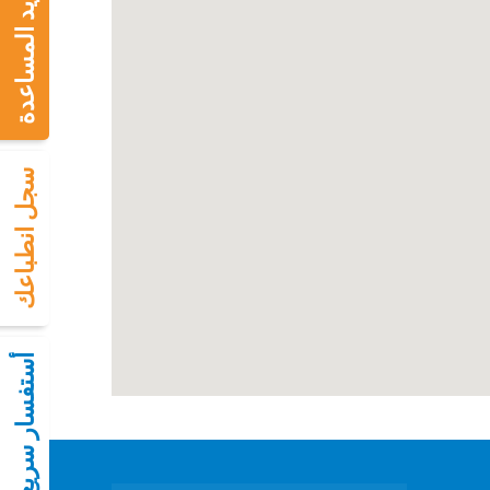
تريد المساعدة
سجل انطباعك
أستفسار سريع